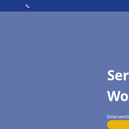
📞
Ser
Wo
Intervent