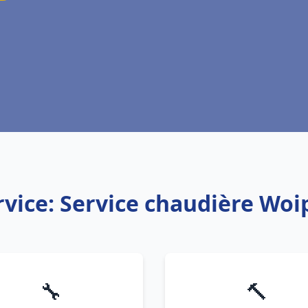
rvice: Service chaudière Woi
🔧
🔨