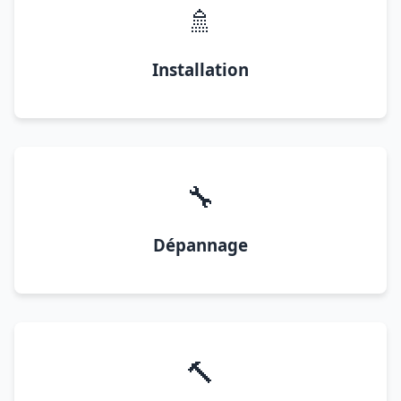
🚿
Installation
🔧
Dépannage
🔨