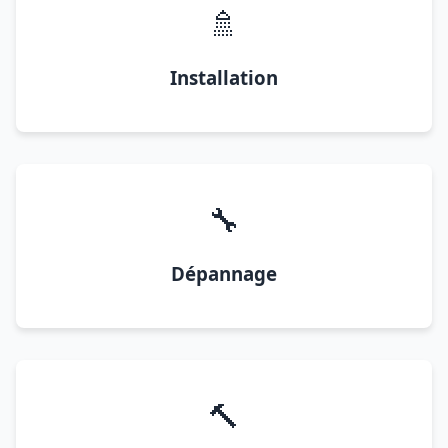
🚿
Installation
🔧
Dépannage
🔨