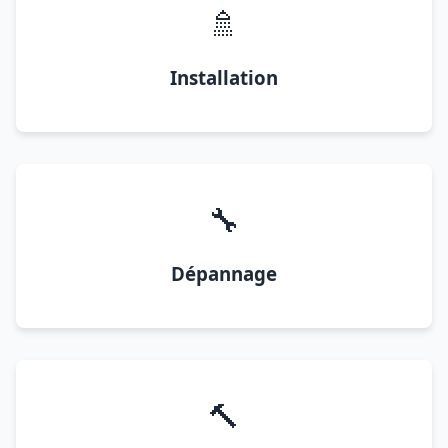
🚿
Installation
🔧
Dépannage
🔨