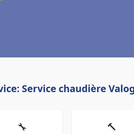
vice: Service chaudière Valo
🔧
🔨