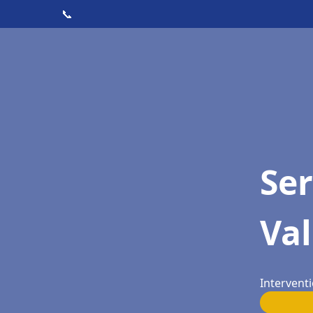
📞
Ser
Va
Intervent