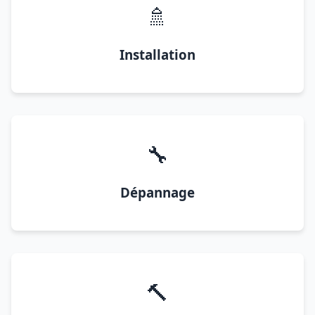
🚿
Installation
🔧
Dépannage
🔨