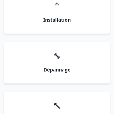
🚿
Installation
🔧
Dépannage
🔨