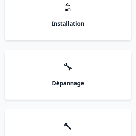
🚿
Installation
🔧
Dépannage
🔨