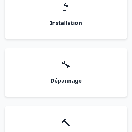
🚿
Installation
🔧
Dépannage
🔨