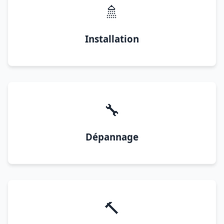
🚿
Installation
🔧
Dépannage
🔨