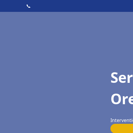
📞
Ser
Or
Interventi