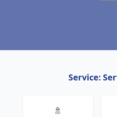
Service: Se
🚿