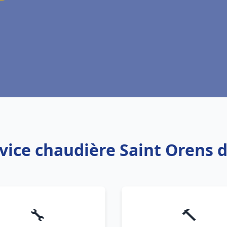
rvice chaudière Saint Orens 
🔧
🔨