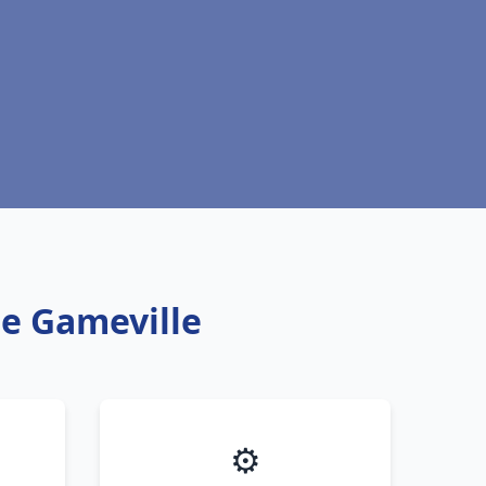
de Gameville
⚙️