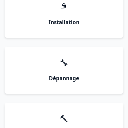
🚿
Installation
🔧
Dépannage
🔨