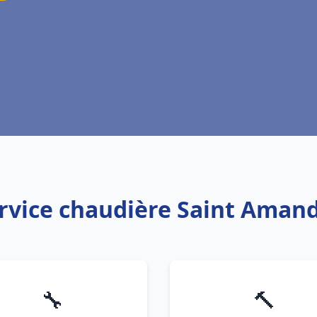
ervice chaudière Saint Ama
🔧
🔨