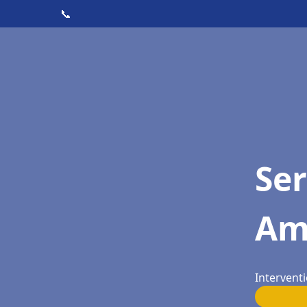
📞
Ser
Am
Intervent