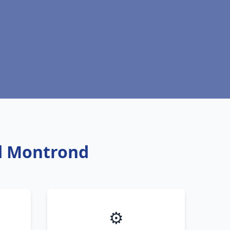
nd Montrond
⚙️