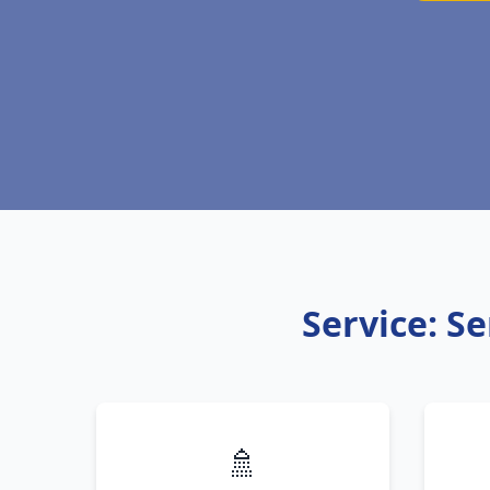
Service: S
🚿