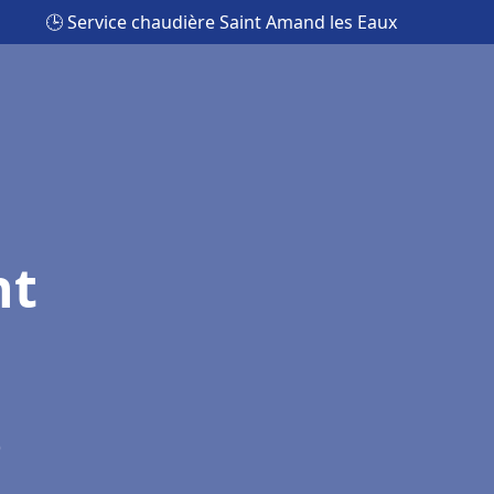
🕒 Service chaudière Saint Amand les Eaux
nt
)