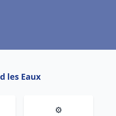
d les Eaux
⚙️