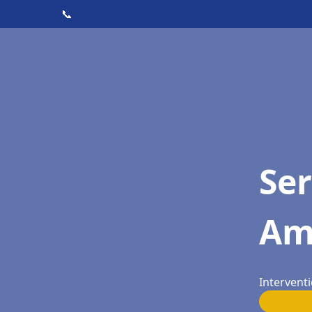
📞
Ser
Am
Intervent