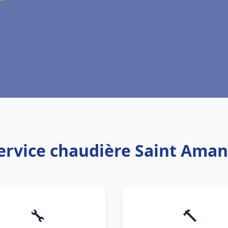
Service chaudière Saint Aman
🔧
🔨