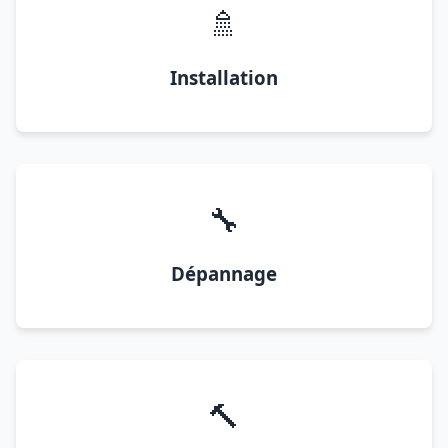
🚿
Installation
🔧
Dépannage
🔨