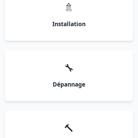
🚿
Installation
🔧
Dépannage
🔨