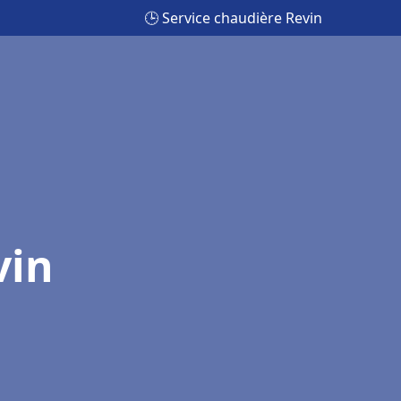
🕒 Service chaudière Revin
vin