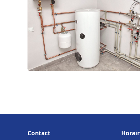
Contact
Horair