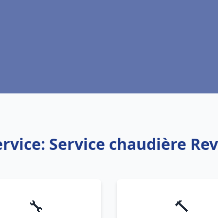
ervice: Service chaudière Rev
🔧
🔨