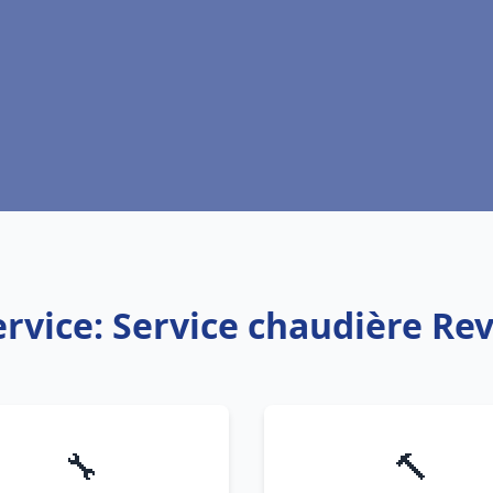
ervice: Service chaudière Rev
🔧
🔨