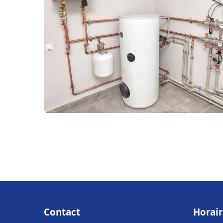
Contact
Horair