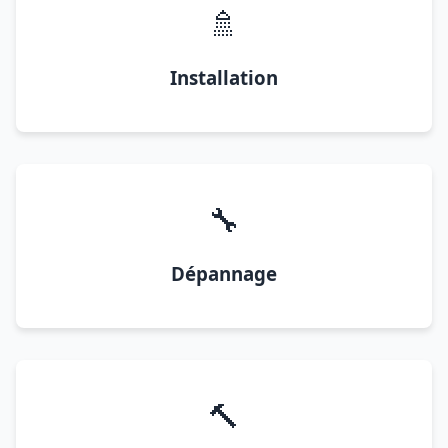
🚿
Installation
🔧
Dépannage
🔨