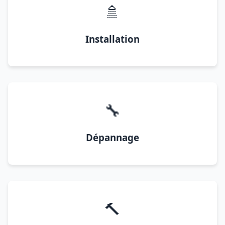
🚿
Installation
🔧
Dépannage
🔨