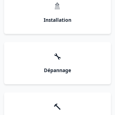
🚿
Installation
🔧
Dépannage
🔨