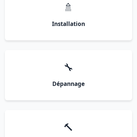
🚿
Installation
🔧
Dépannage
🔨