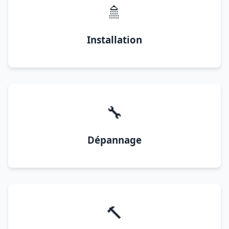
🚿
Installation
🔧
Dépannage
🔨