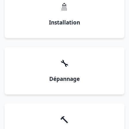
🚿
Installation
🔧
Dépannage
🔨