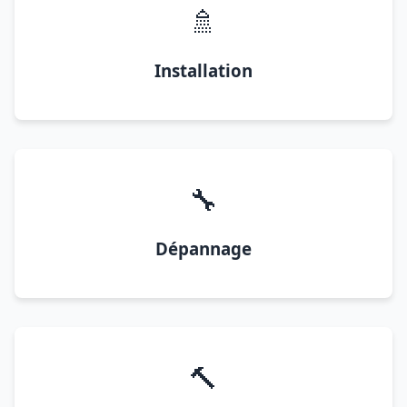
🚿
Installation
🔧
Dépannage
🔨