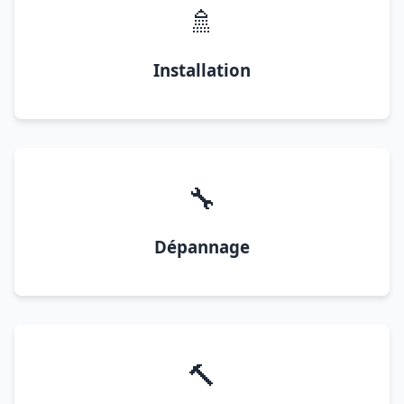
🚿
Installation
🔧
Dépannage
🔨