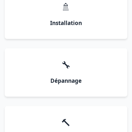
🚿
Installation
🔧
Dépannage
🔨