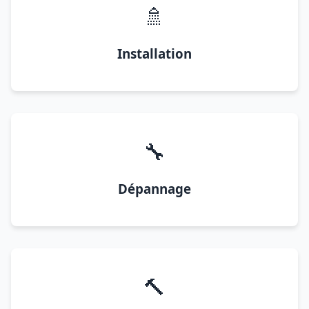
🚿
Installation
🔧
Dépannage
🔨