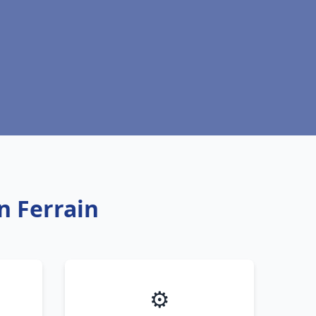
n Ferrain
⚙️