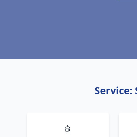
Service:
🚿