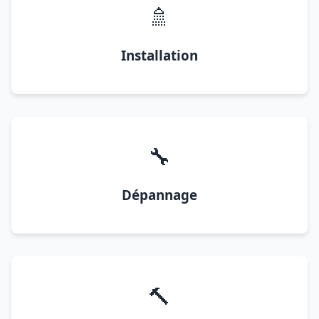
🚿
Installation
🔧
Dépannage
🔨