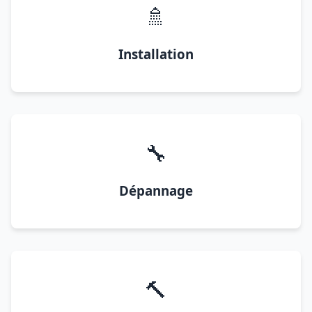
🚿
Installation
🔧
Dépannage
🔨