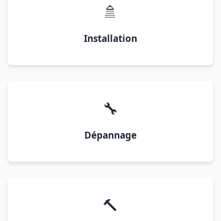
🚿
Installation
🔧
Dépannage
🔨