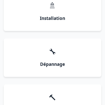
🚿
Installation
🔧
Dépannage
🔨