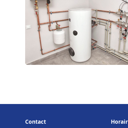
Contact
Horair