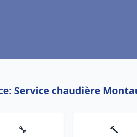
ce: Service chaudière Mont
🔧
🔨