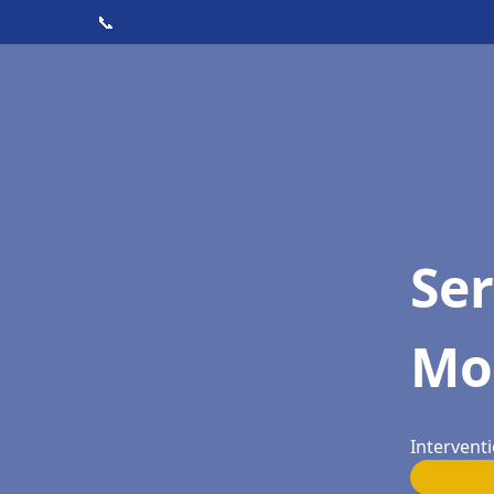
📞
Ser
Mo
Intervent