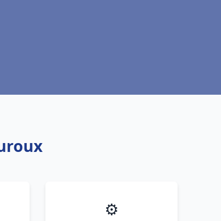
auroux
⚙️