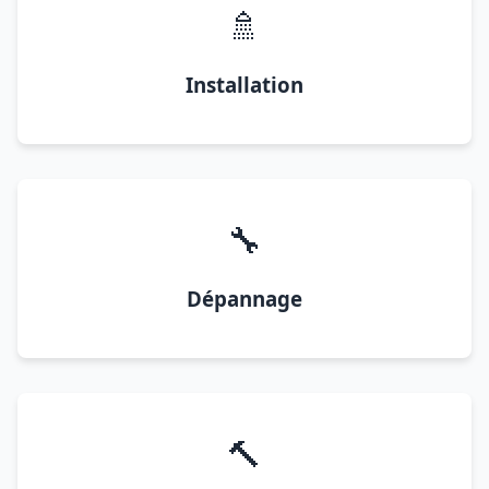
🚿
Installation
🔧
Dépannage
🔨