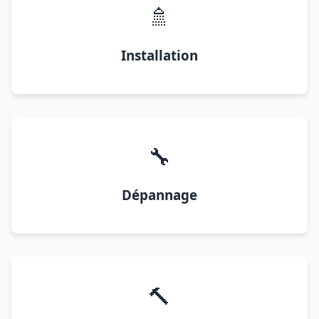
🚿
Installation
🔧
Dépannage
🔨