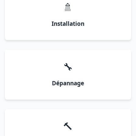
🚿
Installation
🔧
Dépannage
🔨