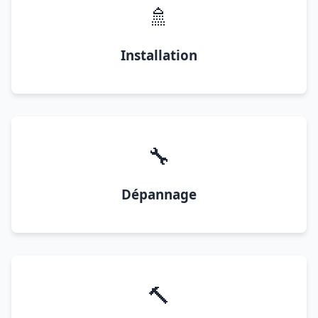
🚿
Installation
🔧
Dépannage
🔨