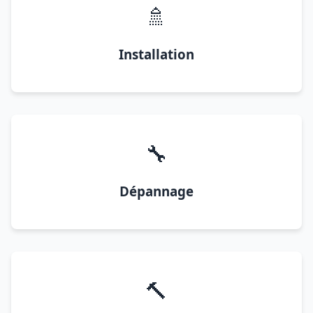
🚿
Installation
🔧
Dépannage
🔨