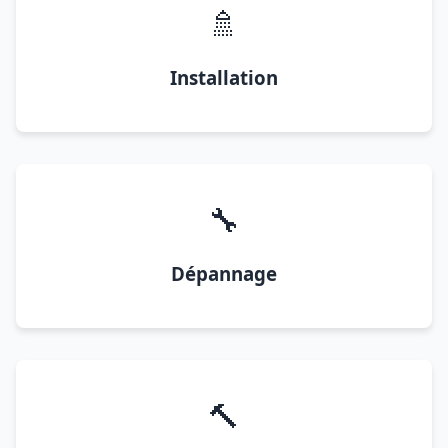
🚿
Installation
🔧
Dépannage
🔨