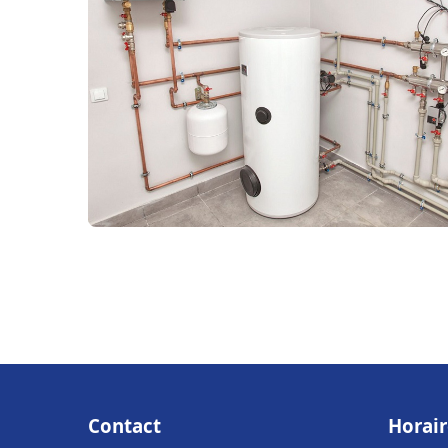
Contact
Horair