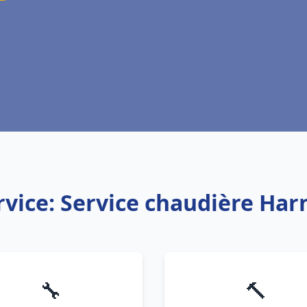
rvice: Service chaudière Har
🔧
🔨