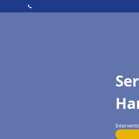
📞
Ser
Ha
Intervent