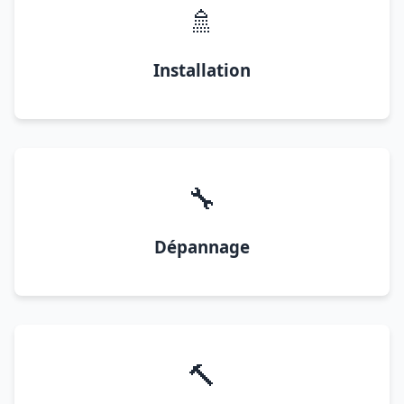
🚿
Installation
🔧
Dépannage
🔨