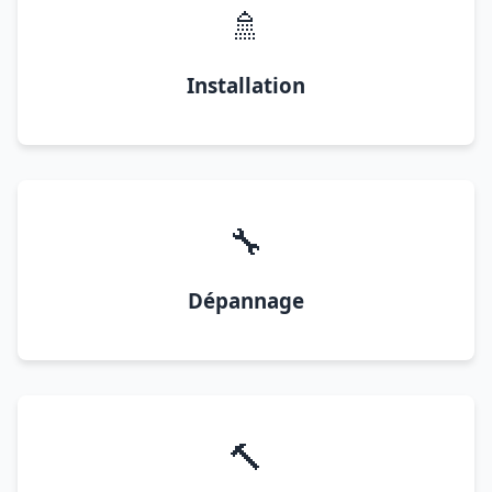
🚿
Installation
🔧
Dépannage
🔨