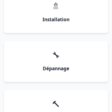
🚿
Installation
🔧
Dépannage
🔨