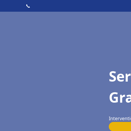
📞
Ser
Gr
Intervent