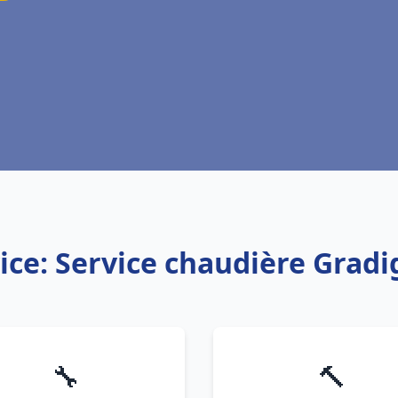
ice: Service chaudière Grad
🔧
🔨