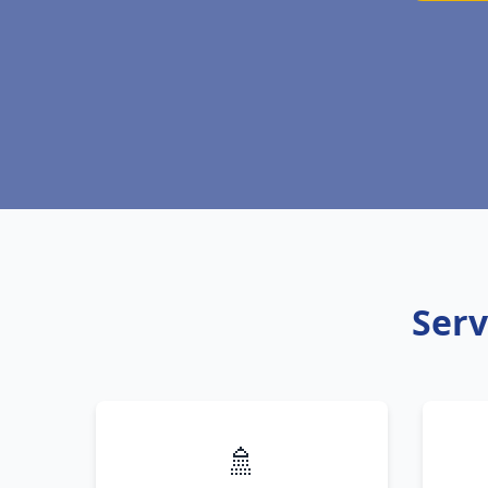
Serv
🚿