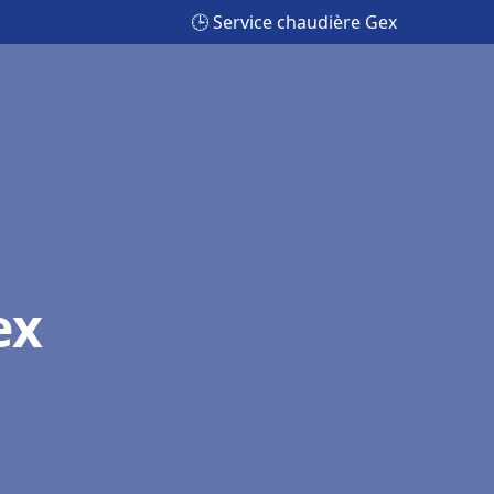
🕒 Service chaudière Gex
ex