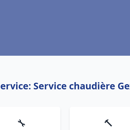
ervice: Service chaudière G
🔧
🔨