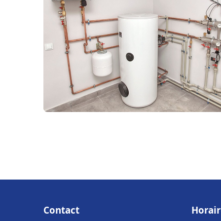
Contact
Horair