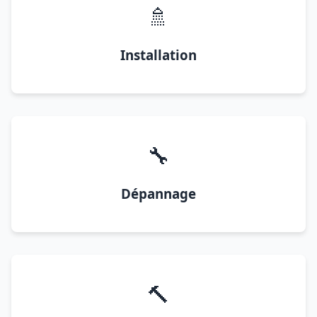
🚿
Installation
🔧
Dépannage
🔨