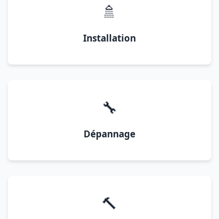
🚿
Installation
🔧
Dépannage
🔨