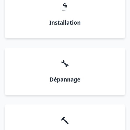
🚿
Installation
🔧
Dépannage
🔨