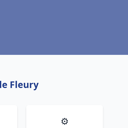
le Fleury
⚙️