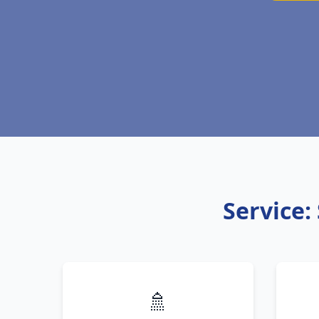
Service:
🚿