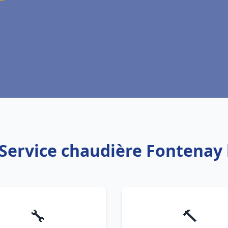
 Service chaudière Fontenay 
🔧
🔨